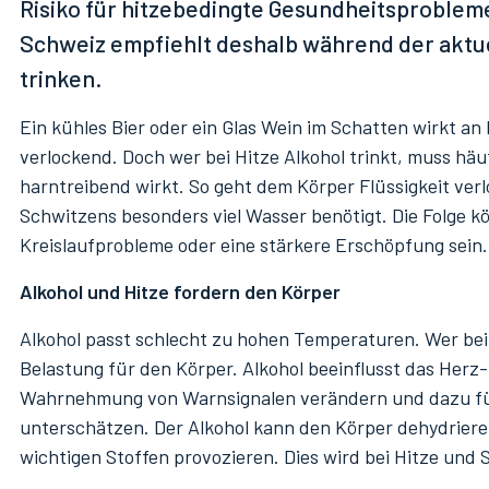
Risiko für hitzebedingte Gesundheitsproblem
Verein Blaues Kreuz SH-TG
Schweiz empfiehlt deshalb während der aktue
Offene Stellen / Zivildienst / Praktikum
trinken.
Ein kühles Bier oder ein Glas Wein im Schatten wirkt an
verlockend. Doch wer bei Hitze Alkohol trinkt, muss häuf
harntreibend wirkt. So geht dem Körper Flüssigkeit ve
Schwitzens besonders viel Wasser benötigt. Die Folge 
Kreislaufprobleme oder eine stärkere Erschöpfung sein.
Alkohol und Hitze fordern den Körper
Alkohol passt schlecht zu hohen Temperaturen. Wer bei H
Belastung für den Körper. Alkohol beeinflusst das Herz
Wahrnehmung von Warnsignalen verändern und dazu fü
unterschätzen. Der Alkohol kann den Körper dehydriere
wichtigen Stoffen provozieren. Dies wird bei Hitze und S