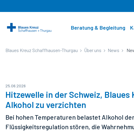
Beratung & Begleitung
K
Blaues Kreuz Schaffhausen-Thurgau
Über uns
News
New
Beratung & Begleitung
Dienstleistungen
Betriebe
Helfen Sie mit
Über uns
Beratungen für Betroffene
Brocki Pfyn
Brocki Pfyn
Spenden
News
Beratungen für Angehörige und Mitbetroffene
Vermietung
OASE
Mitgliedschaft
Infoblatt Blickfeld
25.06.2026
Hitzewelle in der Schweiz, Blaues 
Ambulanter Alkoholentzug
Gruppenhaus Sent
Legate
Agenda
Alkohol zu verzichten
Gruppenangebote
Freiwilligenarbeit
Leitbild
Bei hohen Temperaturen belastet Alkohol den 
Walk-In Beratung
Gebetsgruppe
Team
Flüssigkeitsregulation stören, die Wahrnehm