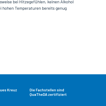
lsweise bei Hitzegefühlen, keinen Alkohol
ei hohen Temperaturen bereits genug
aues Kreuz
Die Fachstellen sind
QuaTheDA zertifiziert