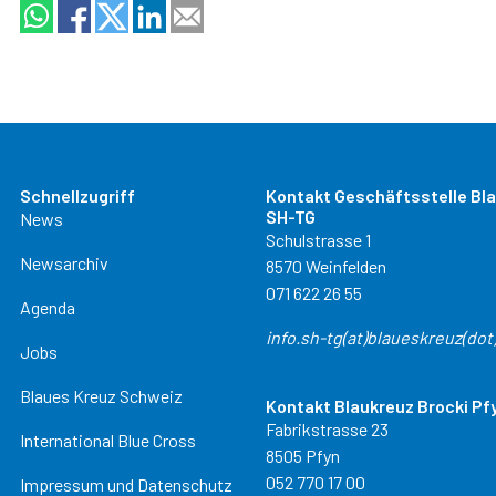
Schnellzugriff
Kontakt Geschäftsstelle Bl
SH-TG
News
Schulstrasse 1
Newsarchiv
8570 Weinfelden
071 622 26 55
Agenda
info.sh-tg(at)blaueskreuz(dot
Jobs
Blaues Kreuz Schweiz
Kontakt Blaukreuz Brocki Pf
Fabrikstrasse 23
International Blue Cross
8505 Pfyn
052 770 17 00
Impressum und Datenschutz