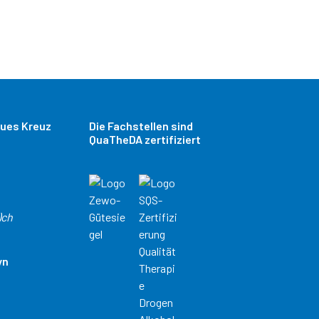
aues Kreuz
Die Fachstellen sind
QuaTheDA zertifiziert
)ch
yn