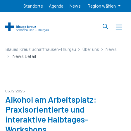
Standorte
Agenda
News
Region wählen
Blaues Kreuz Schaffhausen-Thurgau
Über uns
News
News Detail
05.12.2025
Alkohol am Arbeitsplatz:
Praxisorientierte und
interaktive Halbtages-
Workshops