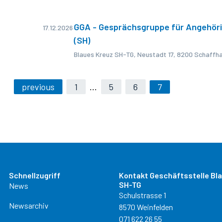
Verein Blaues Kreuz SH-TG
GGA - Gesprächsgruppe für Angehör
17.12.2026
Offene Stellen / Zivildienst / Praktikum
(SH)
Blaues Kreuz SH-TG, Neustadt 17, 8200 Schaffh
previous
1
…
5
6
7
Schnellzugriff
Kontakt Geschäftsstelle Bl
SH-TG
News
Schulstrasse 1
Newsarchiv
8570 Weinfelden
071 622 26 55