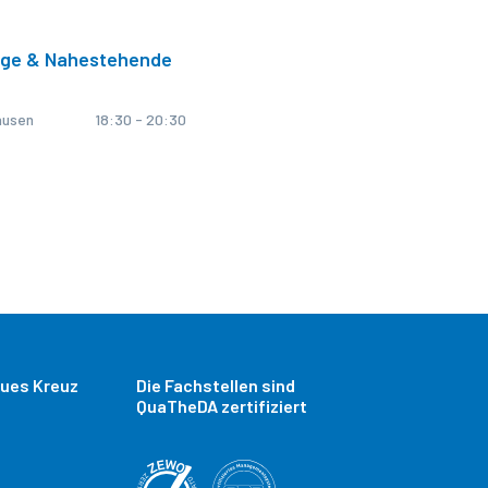
ige & Nahestehende
ausen
18:30 - 20:30
aues Kreuz
Die Fachstellen sind
QuaTheDA zertifiziert