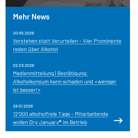
Mehr News
20.05.2026
Verstehen statt Verurteilen - Vier Prominente
reden über Alkohol
02.03.2026
Medienmitteilung | Bestätigung:
Alkoholkonsum kann schaden und «weniger
ist besser!»
29.01.2026
12'000 alkoholfreie Tage - Mitarbeitende
Sho
wollen Dry January® im Betrieb