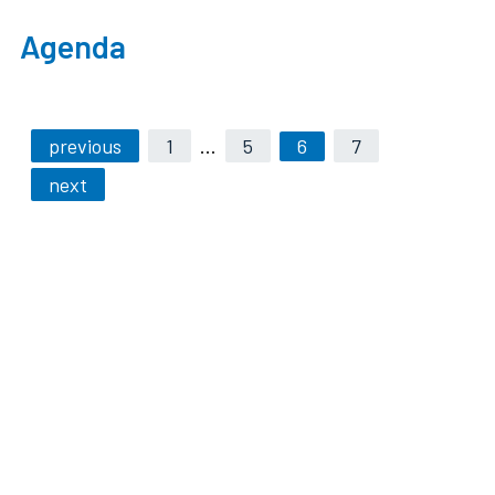
Agenda
previous
1
…
5
6
7
next